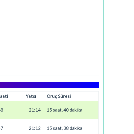
aati
Yatsı
Oruç Süresi
48
21:14
15 saat, 40 dakika
47
21:12
15 saat, 38 dakika