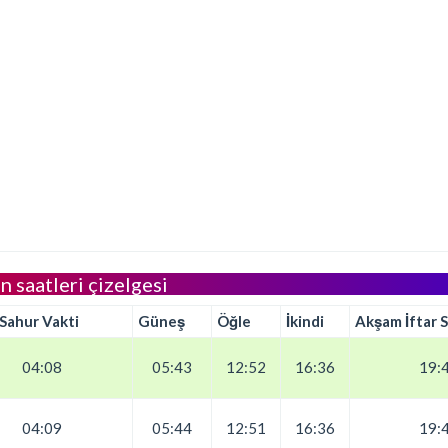
n saatleri çizelgesi
 Sahur Vakti
Güneş
Öğle
İkindi
Akşam İftar S
04:08
05:43
12:52
16:36
19:
04:09
05:44
12:51
16:36
19: