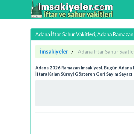
Adana İftar Sahur Vakitleri, Adana Ramazan
İmsakiyeler
Adana İftar Sahur Saatle
Adana 2026 Ramazan imsakiyesi. Bugün Adana için 
İftara Kalan Süreyi Gösteren Geri Sayım Sayacı