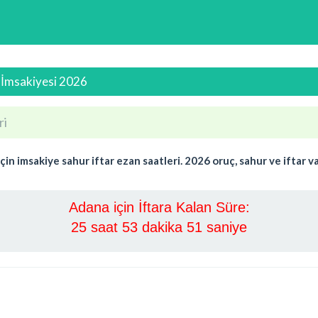
 İmsakiyesi 2026
ri
imsakiye sahur iftar ezan saatleri. 2026 oruç, sahur ve iftar vak
Adana için İftara Kalan Süre:
25 saat 53 dakika 50 saniye