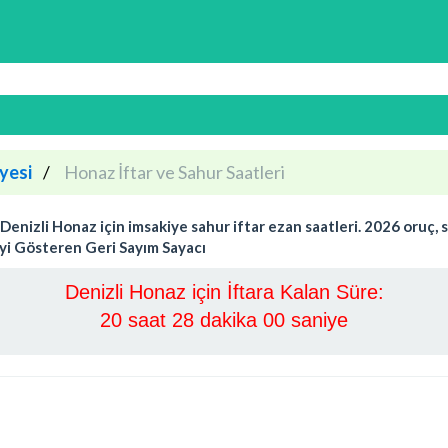
yesi
Honaz İftar ve Sahur Saatleri
izli Honaz için imsakiye sahur iftar ezan saatleri. 2026 oruç, sa
eyi Gösteren Geri Sayım Sayacı
Denizli Honaz için İftara Kalan Süre:
20 saat 27 dakika 59 saniye