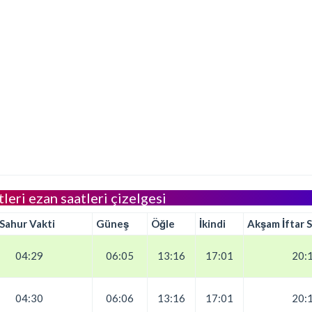
tleri ezan saatleri çizelgesi
 Sahur Vakti
Güneş
Öğle
İkindi
Akşam İftar S
04:29
06:05
13:16
17:01
20:
04:30
06:06
13:16
17:01
20: