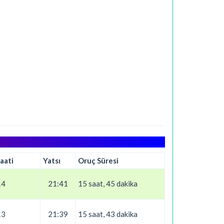
aati
Yatsı
Oruç Süresi
14
21:41
15 saat, 45 dakika
13
21:39
15 saat, 43 dakika