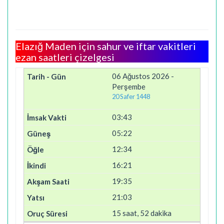
Elazığ Maden için sahur ve iftar vakitleri
ezan saatleri çizelgesi
06 Ağustos 2026 -
Perşembe
20 Safer 1448
03:43
05:22
12:34
16:21
19:35
21:03
15 saat, 52 dakika