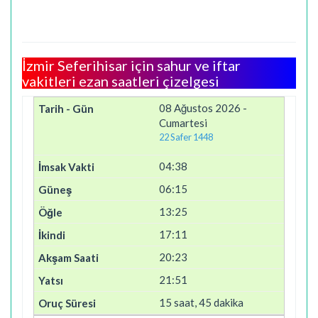
İzmir Seferihisar için sahur ve iftar
vakitleri ezan saatleri çizelgesi
08 Ağustos 2026 -
Cumartesi
22 Safer 1448
04:38
06:15
13:25
17:11
20:23
21:51
15 saat, 45 dakika