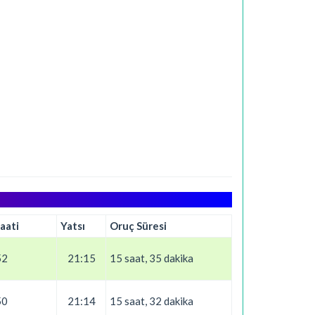
aati
Yatsı
Oruç Süresi
52
21:15
15 saat, 35 dakika
50
21:14
15 saat, 32 dakika