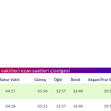
r vakitleri ezan saatleri çizelgesi
 Sahur Vakti
Güneş
Öğle
İkindi
Akşam İftar S
04:17
05:50
12:57
16:40
19:
04:18
05:51
12:57
16:40
19: