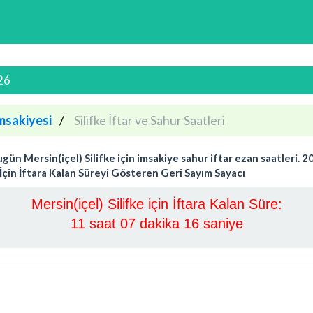
026
msakiyesi
Silifke İftar ve Sahur Saatleri
ün Mersin(içel) Silifke için imsakiye sahur iftar ezan saatleri. 20
ke İçin İftara Kalan Süreyi Gösteren Geri Sayım Sayacı
Mersin(içel) Silifke için İftara Kalan Süre:
11 saat 07 dakika 15 saniye