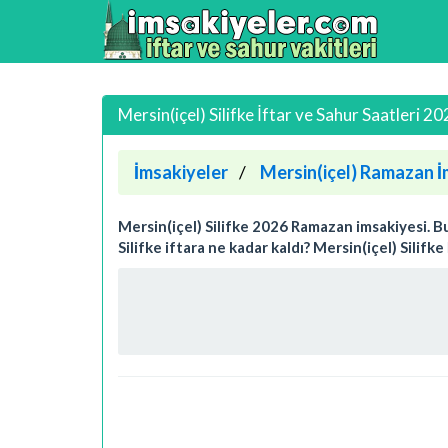
Mersin(içel) Silifke İftar ve Sahur Saatleri 2
İmsakiyeler
Mersin(içel) Ramazan İ
Mersin(içel) Silifke 2026 Ramazan imsakiyesi. Bug
Silifke iftara ne kadar kaldı? Mersin(içel) Silif