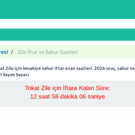
esi
Zile İftar ve Sahur Saatleri
ile için imsakiye sahur iftar ezan saatleri. 2026 oruç, sahur ve if
i Sayım Sayacı
Tokat Zile için İftara Kalan Süre:
12 saat 58 dakika 05 saniye