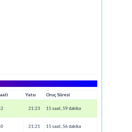
aati
Yatsı
Oruç Süresi
52
21:23
15 saat, 59 dakika
50
21:21
15 saat, 56 dakika