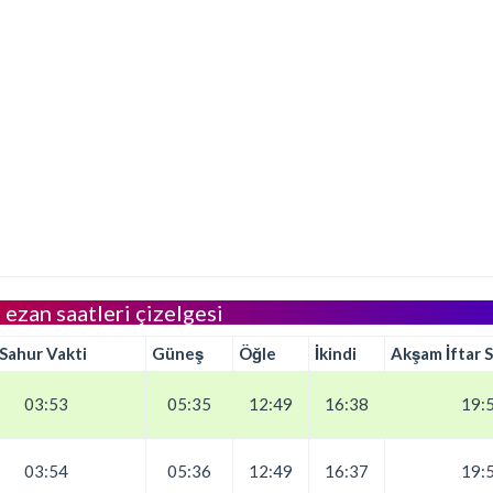
i ezan saatleri çizelgesi
 Sahur Vakti
Güneş
Öğle
İkindi
Akşam İftar S
03:53
05:35
12:49
16:38
19:
03:54
05:36
12:49
16:37
19: