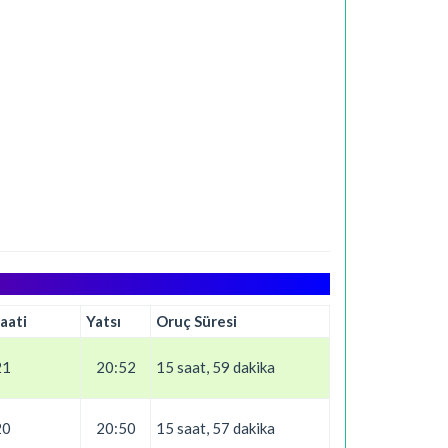
aati
Yatsı
Oruç Süresi
21
20:52
15 saat, 59 dakika
20
20:50
15 saat, 57 dakika