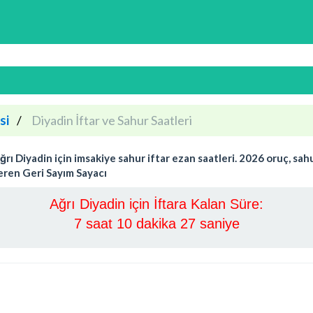
si
Diyadin İftar ve Sahur Saatleri
 Diyadin için imsakiye sahur iftar ezan saatleri. 2026 oruç, sahur 
teren Geri Sayım Sayacı
Ağrı Diyadin için İftara Kalan Süre:
7 saat 10 dakika 26 saniye