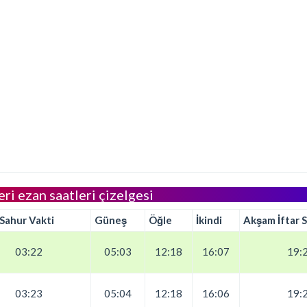
eri ezan saatleri çizelgesi
 Sahur Vakti
Güneş
Öğle
İkindi
Akşam İftar S
03:22
05:03
12:18
16:07
19:
03:23
05:04
12:18
16:06
19: