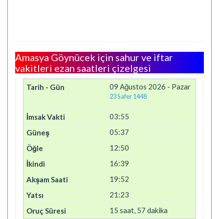
Amasya Göynücek için sahur ve iftar
vakitleri ezan saatleri çizelgesi
09 Ağustos 2026 - Pazar
23 Safer 1448
03:55
05:37
12:50
16:39
19:52
21:23
15 saat, 57 dakika