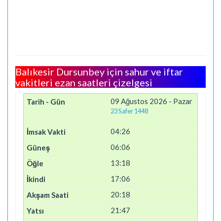
Balıkesir Dursunbey için sahur ve iftar
vakitleri ezan saatleri çizelgesi
09 Ağustos 2026 - Pazar
23 Safer 1448
04:26
06:06
13:18
17:06
20:18
21:47