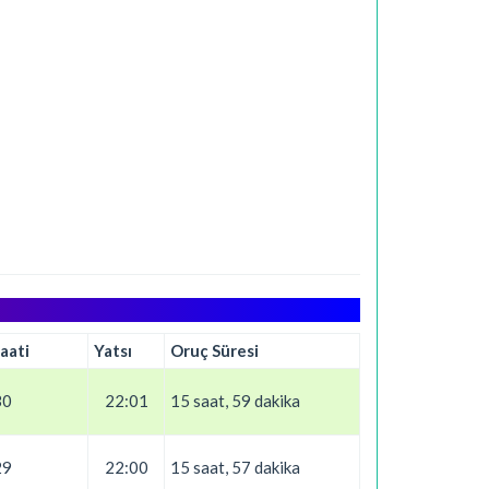
aati
Yatsı
Oruç Süresi
30
22:01
15 saat, 59 dakika
29
22:00
15 saat, 57 dakika