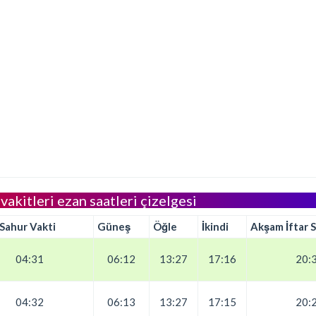
vakitleri ezan saatleri çizelgesi
 Sahur Vakti
Güneş
Öğle
İkindi
Akşam İftar S
04:31
06:12
13:27
17:16
20:
04:32
06:13
13:27
17:15
20: