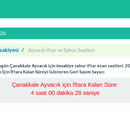
026
sakiyesi
Ayvacık İftar ve Sahur Saatleri
n Çanakkale Ayvacık için imsakiye sahur iftar ezan saatleri. 202
k İçin İftara Kalan Süreyi Gösteren Geri Sayım Sayacı
Çanakkale Ayvacık için İftara Kalan Süre:
4 saat 00 dakika 28 saniye