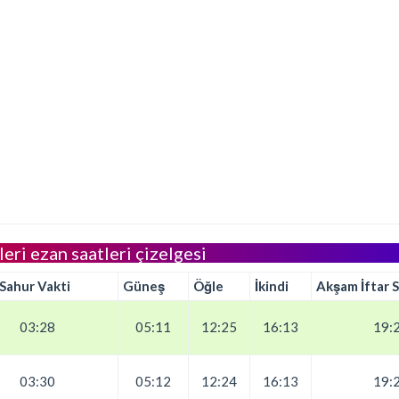
leri ezan saatleri çizelgesi
 Sahur Vakti
Güneş
Öğle
İkindi
Akşam İftar S
03:28
05:11
12:25
16:13
19:
03:30
05:12
12:24
16:13
19: