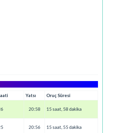
aati
Yatsı
Oruç Süresi
26
20:58
15 saat, 58 dakika
25
20:56
15 saat, 55 dakika