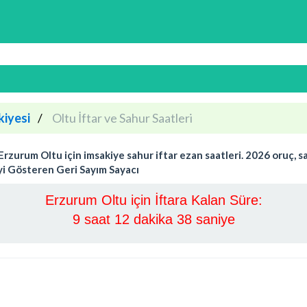
iyesi
Oltu İftar ve Sahur Saatleri
urum Oltu için imsakiye sahur iftar ezan saatleri. 2026 oruç, sah
eyi Gösteren Geri Sayım Sayacı
Erzurum Oltu için İftara Kalan Süre:
9 saat 12 dakika 37 saniye