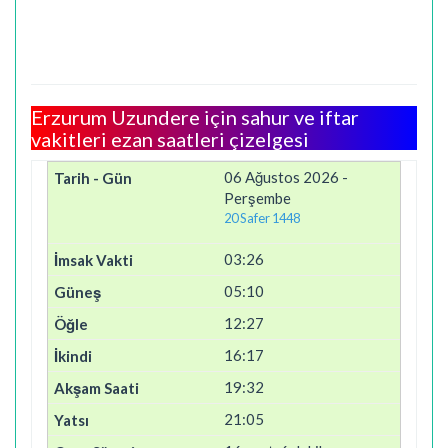
Erzurum Uzundere için sahur ve iftar
vakitleri ezan saatleri çizelgesi
06 Ağustos 2026 -
Perşembe
20 Safer 1448
03:26
05:10
12:27
16:17
19:32
21:05