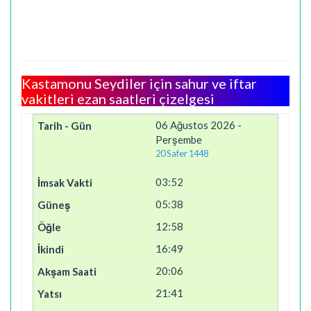
Kastamonu Seydiler için sahur ve iftar
vakitleri ezan saatleri çizelgesi
06 Ağustos 2026 -
Perşembe
20 Safer 1448
03:52
05:38
12:58
16:49
20:06
21:41